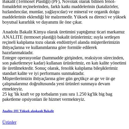
Bakalit (Termoset Plastiği) (PF), Novolak olarak bilinen fenol-
fomaldehit reçinelerinden, farklı katkı maddelerinin (katalizörler,
hızlandırıcılar, mumlar, yağlayıcılar) ve mineral ve organik dolgu
maddelerinin eklendiği bir malzemedir. Yüksek ısı direnci ve yüksek
boyutsal kararlılık ve dayanımı ile öne çıkar.
Anadolu Bakalit Kimya olarak üretimini yaptığımız ticari markamız
ANALITE (termoset plastiği) bakalit ürünlerimiz; ısıyla sertleşen
reçineli kalıplama tozu olarak endüstriyel alanda müşterilerimizin
ihtiyaçlarına ve kullanımlarına göre formüle edilerek
hazırlanmaktadır.
Entegre operasyonlar (hammadde girişinden, reaksiyon sürecinden,
son paketlemeye kadar) kullanan ürünlerimiz, en katı kalite yönetimi
ile üretilmektedir. Sonuç olarak, fenolik kalıplama bileşiklerimiz
standart kalite ve iyi performans sunmaktadır.
Müşterilerimizin ihtiyaçlarına göre gün geçtikçe ar-ge ve ür-ge
çalışmalarımız doğrultusunda yeni ürünleri sunmaya devam
etmekteyiz.
25 kg 'lik kraft ve pp torbaların yanı sıra 1.250 kg'lik big bag
paketleme opsiyonları ile hizmet vermekteyiz.
Analite-101 Yüksek akışkanlı Bakalit
Ürünler