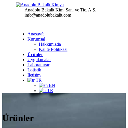
Anadolu Bakalit Kim. San. ve Tic. A.Ş.
info@anadolubakalit.com
Anasayfa
Kurumsal
Hakkımızda
Kalite Politikası
Ürünler
Uygulamalar
Laboratuvar
Lojistik
İletişim
TR
EN
TR
Ürünler