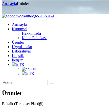
Anasayfa
Ürünler
Anasayfa
Kurumsal
Hakkımızda
Kalite Politikası
Ürünler
Uygulamalar
Laboratuvar
Lojistik
İletişim
TR
EN
TR
Ürünler
Bakalit (Termoset Plastiği)